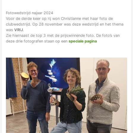
Fotowedstrijd najaar 2024
Voor de derde keer op rij won Christianne met haar foto de
clubwedstrijd. Op 28 november was deze wedstrijd en het thema
was
VRIJ
.
Zie hiernaast de top 3 met de prijswinnende foto. De foto’s van
deze drie fotografen staan op een
speciale pagina