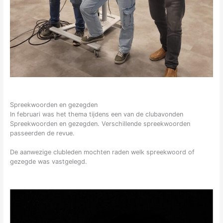
Spreekwoorden en gezegden
In februari was het thema tijdens een van de clubavonden
Spreekwoorden en gezegden. Verschillende spreekwoorden
passeerden de revue.
De aanwezige clubleden mochten raden welk spreekwoord of
gezegde was vastgelegd.